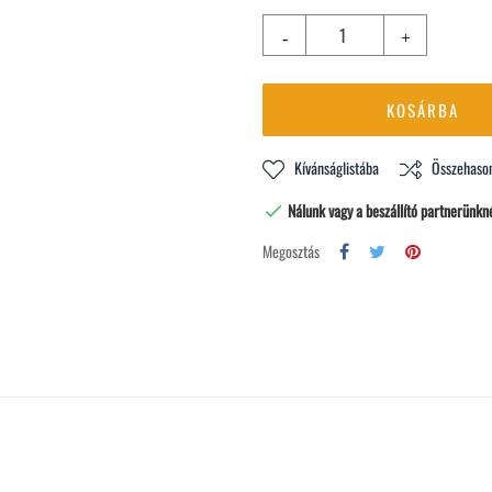
KOSÁRBA
Kívánságlistába
Összehason
Nálunk vagy a beszállító partnerünkné

Megosztás