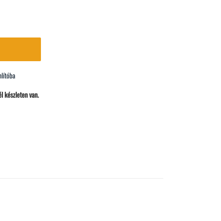
lítóba
l készleten van.