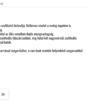
nap
szellőzést biztosítja. Kellemes viselet a meleg napokon is.
ag.
hátul az ülés vonalban dupla anyagvastagság.
, zsebfedős lábszárzsebbel, míg hátul két nagyméretű zsebfedős
 zárhatók.
arrással megerősítve, a varrások mentén helyenként szegecsekkel
34