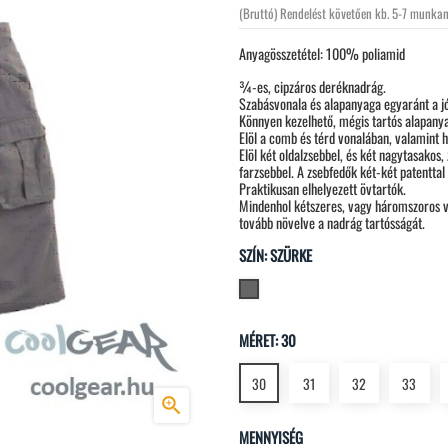
(Bruttó)
Rendelést követően kb. 5-7 munka
Anyagösszetétel: 100% poliamid
¾-es, cipzáros deréknadrág.
Szabásvonala és alapanyaga egyaránt a jó 
Könnyen kezelhető, mégis tartós alapany
Elöl a comb és térd vonalában, valamint 
Elöl két oldalzsebbel, és két nagytasakos
farzsebbel. A zsebfedők két-két patenttal
Praktikusan elhelyezett övtartók.
Mindenhol kétszeres, vagy háromszoros v
tovább növelve a nadrág tartósságát.
SZÍN: SZÜRKE
Szürke
MÉRET: 30
30
31
32
33

MENNYISÉG