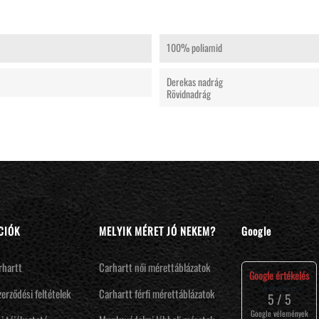
100% poliamid
Derekas nadrág
Rövidnadrág
CIÓK
MELYIK MÉRET JÓ NEKEM?
Google
rhartt
Carhartt női mérettáblázatok
Google értékelés
⭐⭐⭐⭐⭐
zerződési feltételek
Carhartt férfi mérettáblázatok
5 / 5
Google vélemények