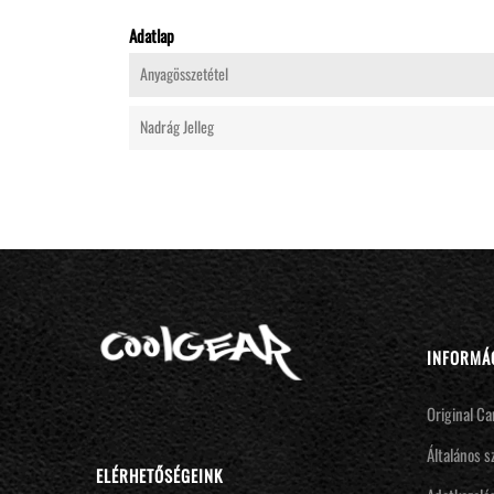
Adatlap
Anyagösszetétel
Nadrág Jelleg
INFORMÁ
Original Ca
Általános s
ELÉRHETŐSÉGEINK