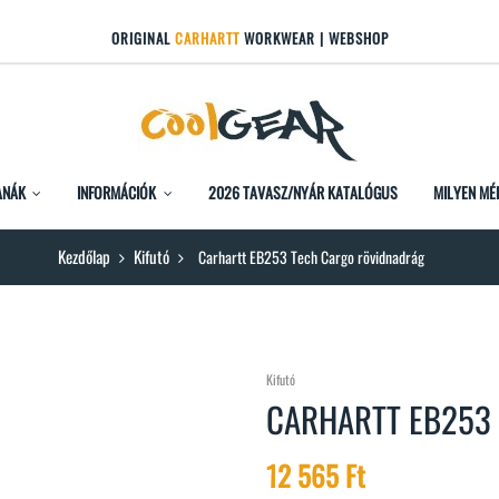
ORIGINAL
CARHARTT
WORKWEAR | WEBSHOP
ANÁK
INFORMÁCIÓK
2026 TAVASZ/NYÁR KATALÓGUS
MILYEN MÉ
Kezdőlap
Kifutó
Carhartt EB253 Tech Cargo rövidnadrág
Kifutó
CARHARTT EB253
12 565 Ft