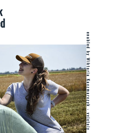
k
ed
enabled by Wiktoria Kaczmarczyk - vvictoiy