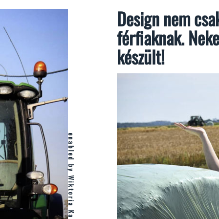
Design nem csa
férfiaknak. Nek
készült!
enabled by Wiktoria Kaczmarczyk - vvictoiy