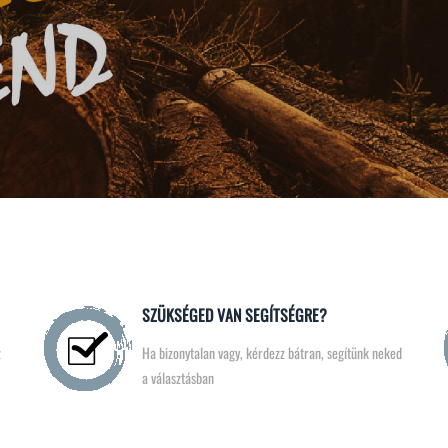
SZÜKSÉGED VAN SEGÍTSÉGRE?
z
Ha bizonytalan vagy, kérdezz bátran, segítünk neked
a választásban