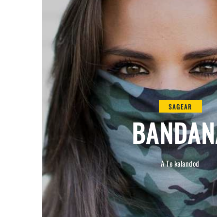
SAGEAR
BANDAN
A Te kalandod