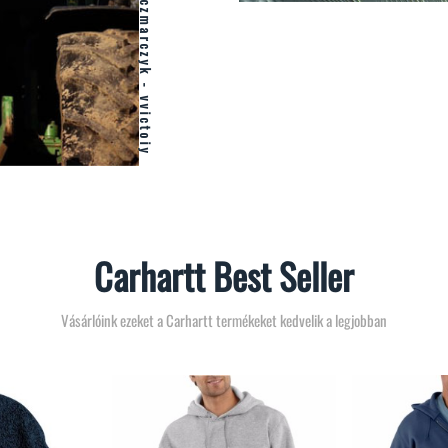
Carhartt Best Seller
Vásárlóink ezeket a Carhartt termékeket kedvelik a legjobban