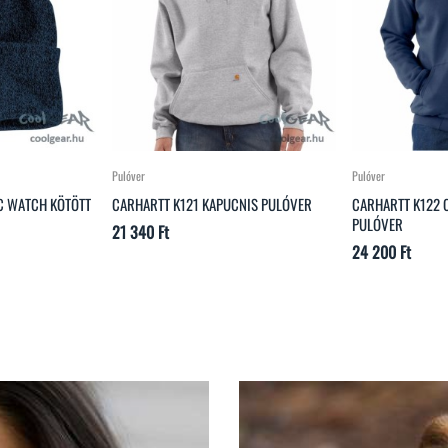
Pulóver
Kabát
NIS PULÓVER
CARHARTT K122 CIPZÁRAS KAPUCNIS
CARHARTT 10382
PULÓVER
Ár
54 810 Ft
Ár
24 200 Ft