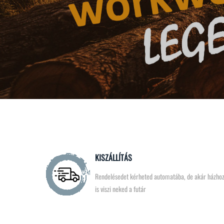
KISZÁLLÍTÁS
Rendelésedet kérheted automatába, de akár házho
is viszi neked a futár