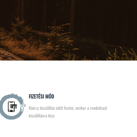
FIZETÉSI MÓD
Ráérsz kiszállítás előtt fizetni, amikor a rendelésed
kiszállításra kész