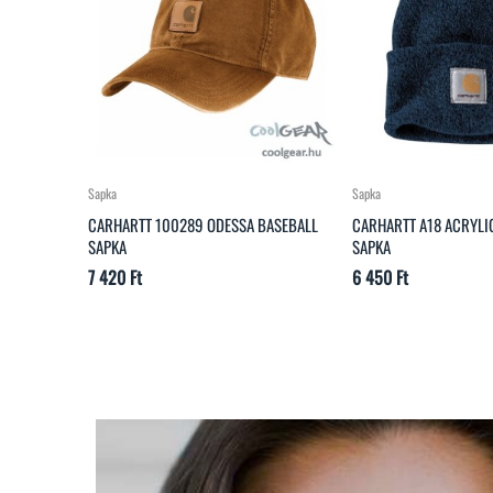
Sapka
Pulóver
BASEBALL
CARHARTT A18 ACRYLIC WATCH KÖTÖTT
CARHARTT K121 KAPUC
SAPKA
Ár
21 340 Ft
Ár
6 450 Ft