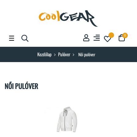
Toggle
☰
0
navigation
Kezdőlap
Pulóver
Női pulóver
NŐI PULÓVER