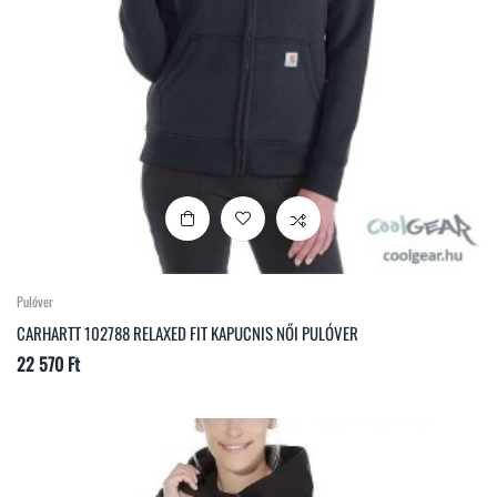
Pulóver
CARHARTT 102788 RELAXED FIT KAPUCNIS NŐI PULÓVER
Ár
22 570 Ft