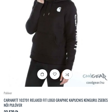
Pulóver
CARHARTT 102791 RELAXED FIT LOGO GRAPHIC KAPUCNIS KENGURU ZSEBES
NŐI PULÓVER
Ár