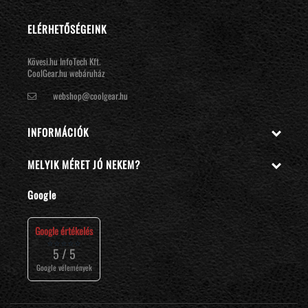
ELÉRHETŐSÉGEINK
Kövesi.hu InfoTech Kft.
CoolGear.hu webáruház
webshop@coolgear.hu
INFORMÁCIÓK

MELYIK MÉRET JÓ NEKEM?

Google
Google értékelés
⭐⭐⭐⭐⭐
5 / 5
Google vélemények