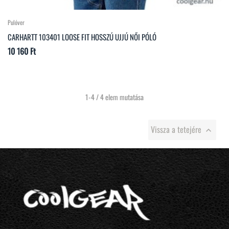
Pulóver
CARHARTT 103401 LOOSE FIT HOSSZÚ UJJÚ NŐI PÓLÓ
Ár
10 160 Ft
1-4 / 4 elem mutatása
Vissza a tetejére
