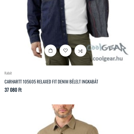
Kabát
CARHARTT 105605 RELAXED FIT DENIM BÉLELT INGKABÁT
Ár
37 080 Ft