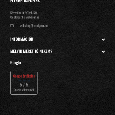
ELÉRHETŐSÉGEINK
Kövesi.hu InfoTech Kft.
CoolGear.hu webáruház
webshop@coolgear.hu
INFORMÁCIÓK

MELYIK MÉRET JÓ NEKEM?

Google
Google értékelés
⭐⭐⭐⭐⭐
5 / 5
Google vélemények