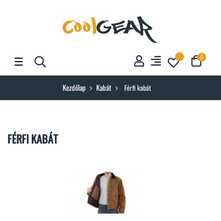
Toggle
☰
0
navigation
Kezdőlap
Kabát
Férfi kabát
FÉRFI KABÁT