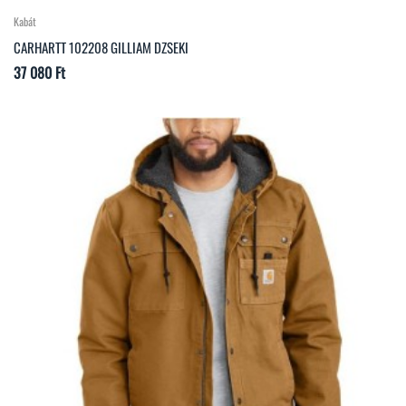
Kabát
CARHARTT 102208 GILLIAM DZSEKI
Ár
37 080 Ft