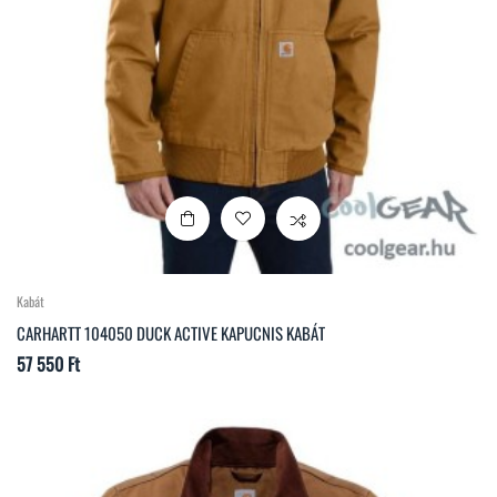
Kabát
CARHARTT 104050 DUCK ACTIVE KAPUCNIS KABÁT
Ár
57 550 Ft