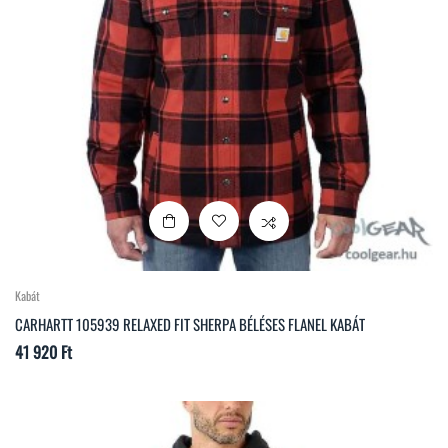
Kabát
CARHARTT 105939 RELAXED FIT SHERPA BÉLÉSES FLANEL KABÁT
Ár
41 920 Ft