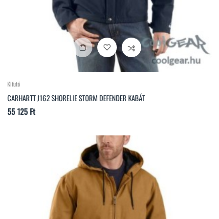
Kifutó
CARHARTT J162 SHORELIE STORM DEFENDER KABÁT
Ár
55 125 Ft