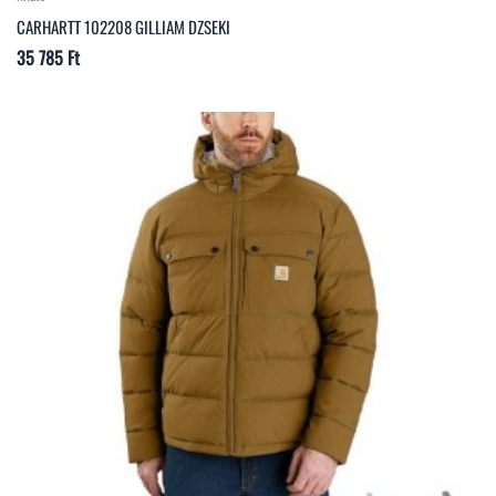
CARHARTT 102208 GILLIAM DZSEKI
Ár
35 785 Ft