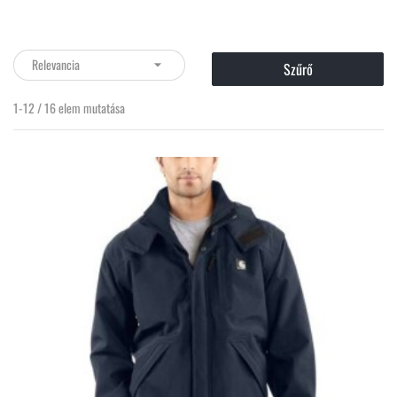
Relevancia

Szűrő
1-12 / 16 elem mutatása