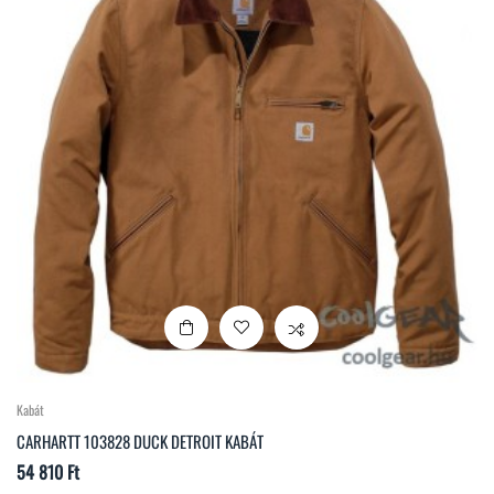
Kabát
CARHARTT 103828 DUCK DETROIT KABÁT
Ár
54 810 Ft