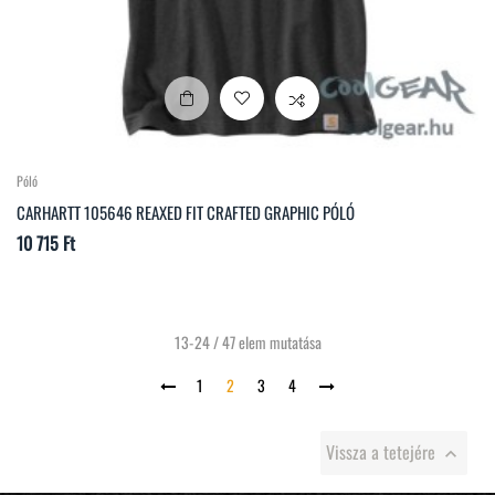
Póló
CARHARTT 105646 REAXED FIT CRAFTED GRAPHIC PÓLÓ
Ár
10 715 Ft
13-24 / 47 elem mutatása
1
2
3
4
Vissza a tetejére
