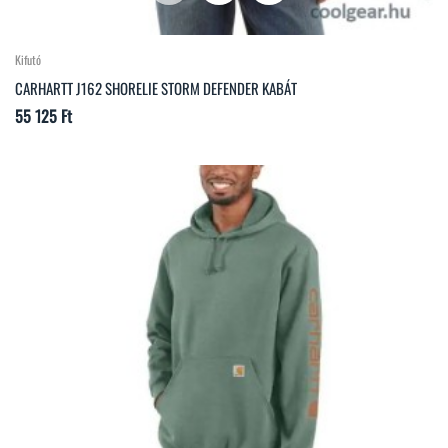
Kifutó
CARHARTT J162 SHORELIE STORM DEFENDER KABÁT
Ár
55 125 Ft