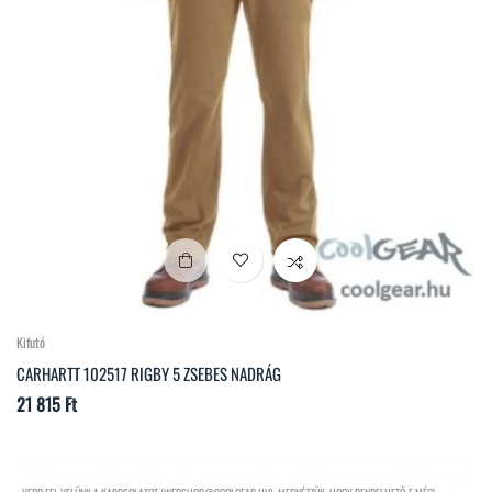
Kifutó
CARHARTT 102517 RIGBY 5 ZSEBES NADRÁG
Ár
21 815 Ft