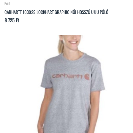
Póló
CARHARTT 103929 LOCKHART GRAPHIC NŐI HOSSZÚ UJJÚ PÓLÓ
Ár
8 725 Ft