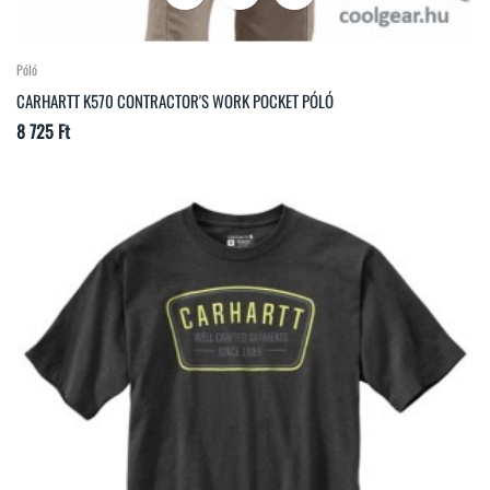
Póló
CARHARTT K570 CONTRACTOR'S WORK POCKET PÓLÓ
Ár
8 725 Ft