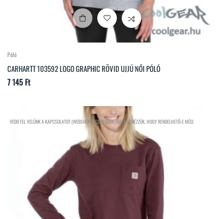
Póló
CARHARTT 103592 LOGO GRAPHIC RÖVID UJJÚ NŐI PÓLÓ
Ár
7 145 Ft
VEDD FEL VELÜNK A KAPCSOLATOT (WEBSHOP@COOLGEAR.HU), MEGNÉZZÜK, HOGY RENDELHETŐ-E MÉG!