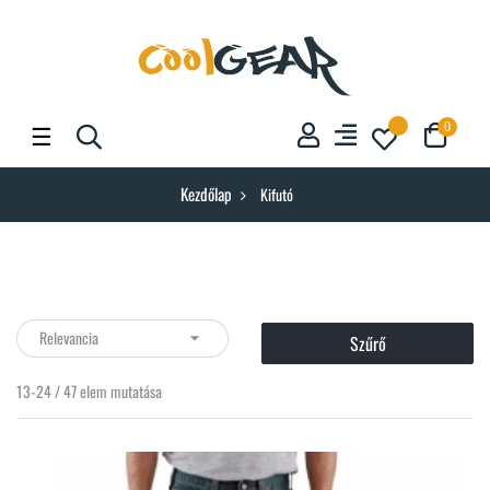
Toggle
☰
0
navigation
Kezdőlap
Kifutó
Relevancia

Szűrő
13-24 / 47 elem mutatása