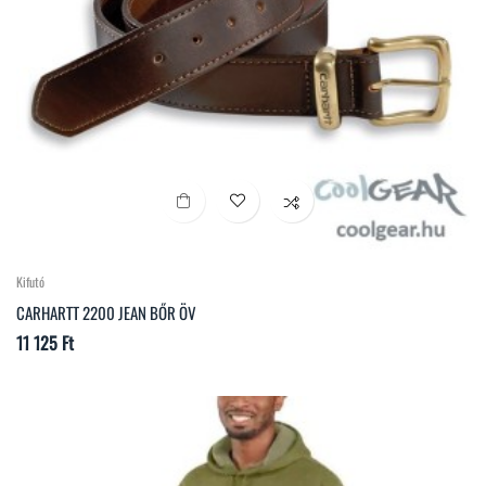
Kifutó
CARHARTT 2200 JEAN BŐR ÖV
Ár
11 125 Ft