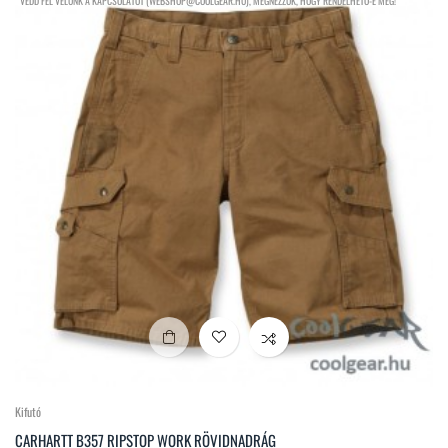
VEDD FEL VELÜNK A KAPCSOLATOT (WEBSHOP@COOLGEAR.HU), MEGNÉZZÜK, HOGY RENDELHETŐ-E MÉG!
Kifutó
CARHARTT B357 RIPSTOP WORK RÖVIDNADRÁG