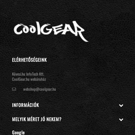
ELÉRHETŐSÉGEINK
Kövesi.hu InfoTech Kft.
CoolGear.hu webáruház
webshop@coolgear.hu
INFORMÁCIÓK

MELYIK MÉRET JÓ NEKEM?

Google