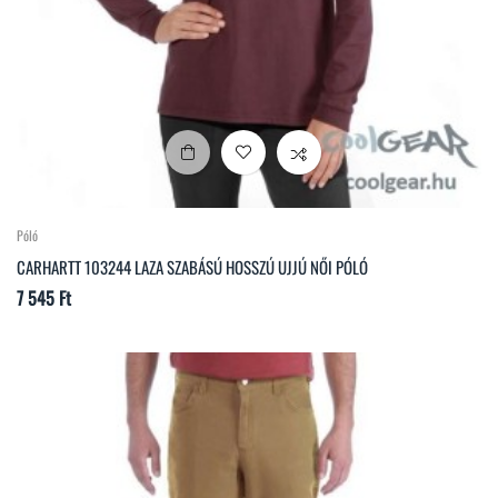
Póló
CARHARTT 103244 LAZA SZABÁSÚ HOSSZÚ UJJÚ NŐI PÓLÓ
Ár
7 545 Ft