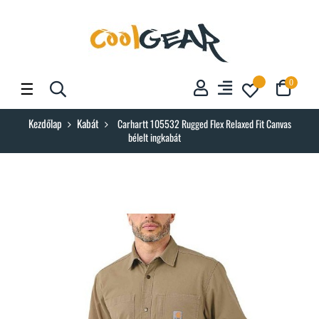
Toggle
☰
0
navigation
Kezdőlap
Kabát
Carhartt 105532 Rugged Flex Relaxed Fit Canvas
bélelt ingkabát