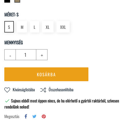
keki
MÉRET: S
S
M
L
XL
XXL
MENNYISÉG
KOSÁRBA
Kívánságlistába
Összehasonlítóba
Sajnos ebből most éppen nincs, de ha elérhető a gyártói raktárból, szívesen

rendelünk neked!
Megosztás