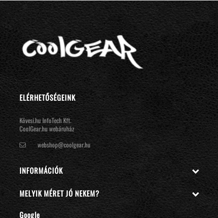
ELÉRHETŐSÉGEINK
Kövesi.hu InfoTech Kft.
CoolGear.hu webáruház
webshop@coolgear.hu
INFORMÁCIÓK

MELYIK MÉRET JÓ NEKEM?

Google