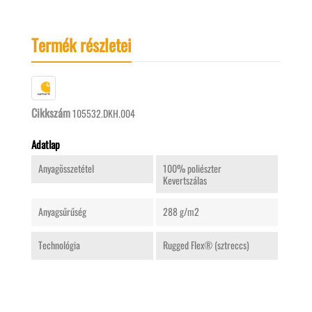
Termék részletei
Cikkszám
105532.DKH.004
Adatlap
Anyagösszetétel
100% poliészter
Kevertszálas
Anyagsűrűség
288 g/m2
Technológia
Rugged Flex® (sztreccs)