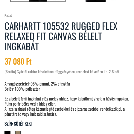
Kabát
CARHARTT 105532 RUGGED FLEX
RELAXED FIT CANVAS BÉLELT
INGKABÁT
37 080 Ft
(Bruttó)
Gyártói raktár készletének függvényében, rendelést követően kb. 2-8 hét.
Anyagösszetétel: 98% pamut. 2% elasztán
Bélés: 100% poliészter
Ez a bélelt férfi ingkabát elég meleg ahhoz, hogy kabátként viseld a hűvös napokon.
Puha polár bélés véd a hideg ellen.
A laza szabású réteg kézmelegítő zsebekkel és cipzáras zsebbel rendelkezik pl. a
pénztárcád vagy kulcsaid számára.
SZÍN: SÖTÉT KEKI
Fekete
Sötét