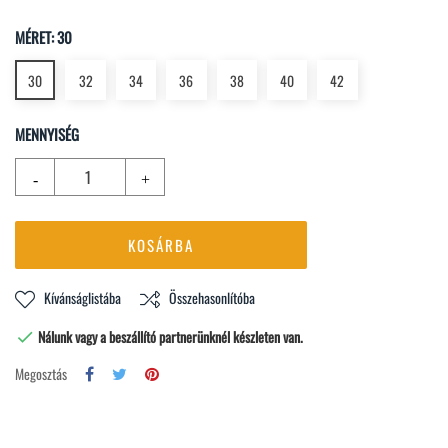
terep
terep
MÉRET: 30
30
32
34
36
38
40
42
MENNYISÉG
KOSÁRBA
Kívánságlistába
Összehasonlítóba
Nálunk vagy a beszállító partnerünknél készleten van.

Megosztás