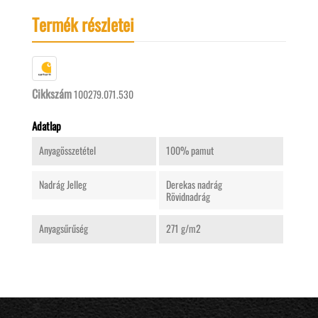
Termék részletei
Cikkszám
100279.071.530
Adatlap
Anyagösszetétel
100% pamut
Nadrág Jelleg
Derekas nadrág
Rövidnadrág
Anyagsűrűség
271 g/m2