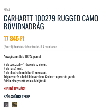
Kifutó
CARHARTT 100279 RUGGED CAMO
RÖVIDNADRÁG
17 845 Ft
(Bruttó)
Rendelést követően kb. 5-7 munkanap
Anyagösszetétel: 100% pamut
2 db svédzseb + 1 órazseb az elején.
2 db hátsó zseb.
2 db oldalzseb mobiltartó rekesszel.
Tripla varrás a belső lábszárakon, Carhartt cipzár és gomb.
Sűrűn elhelyezett széles övbújtatók.
KIFUTÓ TERMÉK!
SZÍN: SZÜRKE TEREP
Keki
Szürke