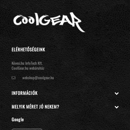
ELÉRHETŐSÉGEINK
Kövesi.hu InfoTech Kft.
CoolGear.hu webáruház
webshop@coolgear.hu
INFORMÁCIÓK

MELYIK MÉRET JÓ NEKEM?

Google