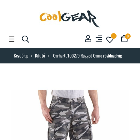
Toggle
☰
0
navigation
Kezdőlap
Kifutó
Carhartt 100279 Rugged Camo rövidnadrág