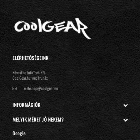
ELÉRHETŐSÉGEINK
Kövesi.hu InfoTech Kft.
CoolGear.hu webáruház
webshop@coolgear.hu
INFORMÁCIÓK

MELYIK MÉRET JÓ NEKEM?

Google