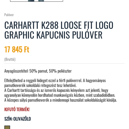
Pulóver
CARHARTT K288 LOOSE FIT LOGO
GRAPHIC KAPUCNIS PULÓVER
17 845 Ft
(Bruttó)
Anyagösszetétel: 50% pamut, 50% poliészter
Elfelejtheted a reggeli hideget ezzel a férfi pulóverrel. A hagyományos
pamutkeverék sokoldalú rétegezést tesz lehetővé.
A Carhartt tartóssága és az ismerős kapucnis kényelem azt jelenti, hogy
ugyanolyan könnyedén hordhatod munkavégzés közben, mint szabadidődben.
A közepes súlyú pamutkeverék a mindennapi használat sokoldalúságát kínálja.
KIFUTÓ TERMÉK!
SZÍN: OLIVAZÖLD
Olivazöld