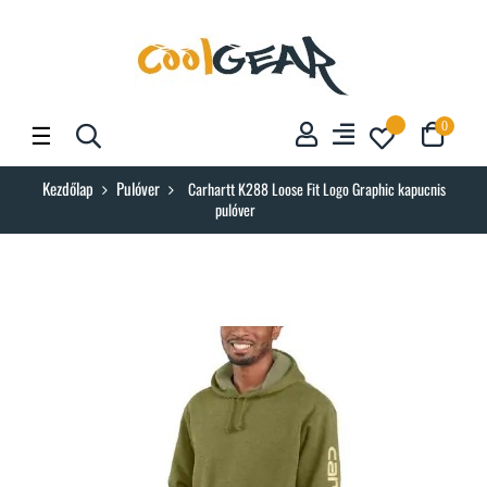
Toggle
☰
0
navigation
Kezdőlap
Pulóver
Carhartt K288 Loose Fit Logo Graphic kapucnis
pulóver