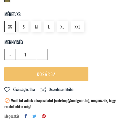
MÉRET: XS
XS
S
M
L
XL
XXL
MENNYISÉG
KOSÁRBA
Kívánságlistába
Összehasonlítóba
Vedd fel velünk a kapcsolatot (webshop@coolgear.hu), megnézzük, hogy

rendelhető-e még!
Megosztás