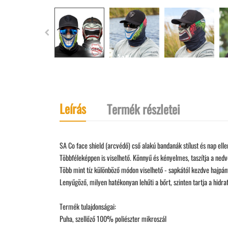
Leírás
Termék részletei
SA Co face shield (arcvédő) cső alakú bandanák stílust és nap elle
Többféleképpen is viselhető. Könnyű és kényelmes, taszítja a ned
Több mint tíz különböző módon viselhető - sapkától kezdve hajpán
Lenyűgöző, milyen hatékonyan lehűti a bőrt, szinten tartja a hidrat
Termék tulajdonságai:
Puha, szellőző 100% poliészter mikroszál