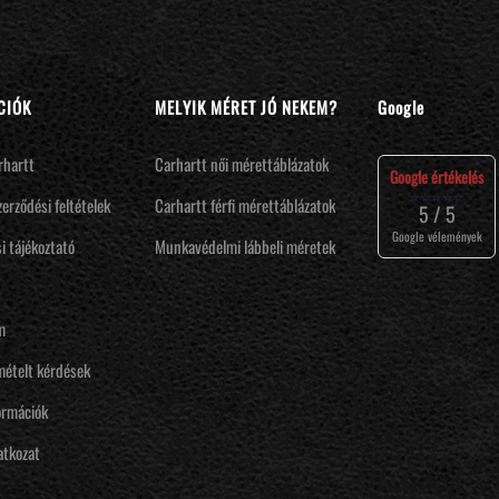
CIÓK
MELYIK MÉRET JÓ NEKEM?
Google
rhartt
Carhartt női mérettáblázatok
Google értékelés
⭐⭐⭐⭐⭐
zerződési feltételek
Carhartt férfi mérettáblázatok
5 / 5
Google vélemények
i tájékoztató
Munkavédelmi lábbeli méretek
m
mételt kérdések
ormációk
latkozat