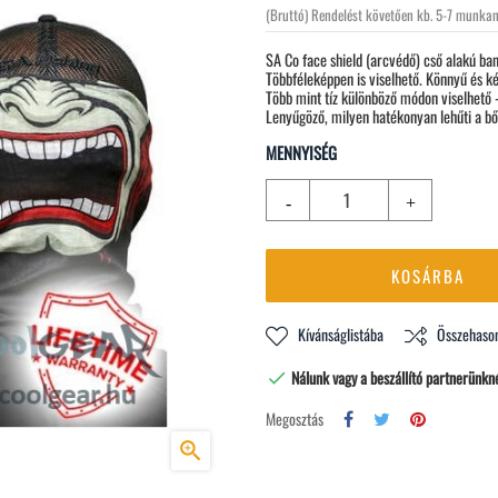
(Bruttó)
Rendelést követően kb. 5-7 munka
SA Co face shield (arcvédő) cső alakú ban
Többféleképpen is viselhető. Könnyű és ké
Több mint tíz különböző módon viselhető 
Lenyűgöző, milyen hatékonyan lehűti a bőrt
MENNYISÉG
KOSÁRBA
Kívánságlistába
Összehason
Nálunk vagy a beszállító partnerünkné

Megosztás
