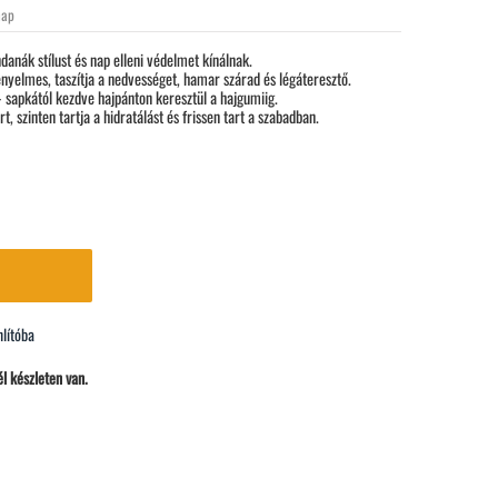
nap
danák stílust és nap elleni védelmet kínálnak.
nyelmes, taszítja a nedvességet, hamar szárad és légáteresztő.
- sapkától kezdve hajpánton keresztül a hajgumiig.
, szinten tartja a hidratálást és frissen tart a szabadban.
lítóba
l készleten van.