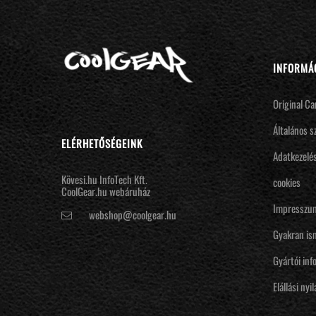
INFORMÁ
Original Ca
Általános s
ELÉRHETŐSÉGEINK
Adatkezelés
Kövesi.hu InfoTech Kft.
cookies
CoolGear.hu webáruház
Impresszu
webshop@coolgear.hu
Gyakran is
Gyártói inf
Elállási nyi