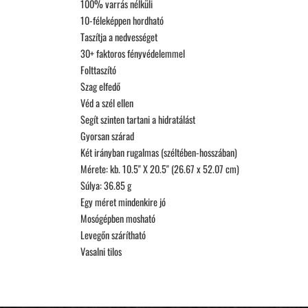
100% varrás nélküli
10-féleképpen hordható
Taszítja a nedvességet
30+ faktoros fényvédelemmel
Folttaszító
Szag elfedő
Véd a szél ellen
Segít szinten tartani a hidratálást
Gyorsan szárad
Két irányban rugalmas (széltében-hosszában)
Mérete: kb. 10.5" X 20.5" (26.67 x 52.07 cm)
Súlya: 36.85 g
Egy méret mindenkire jó
Mosógépben mosható
Levegőn szárítható
Vasalni tilos