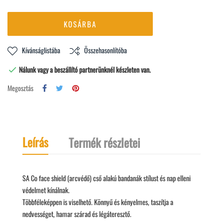
KOSÁRBA
Kívánságlistába
Összehasonlítóba
Nálunk vagy a beszállító partnerünknél készleten van.

Megosztás
Leírás
Termék részletei
SA Co face shield (arcvédő) cső alakú bandanák stílust és nap elleni
védelmet kínálnak.
Többféleképpen is viselhető. Könnyű és kényelmes, taszítja a
nedvességet, hamar szárad és légáteresztő.