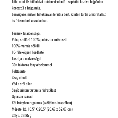
Több mint tíz különböző módon viselhető - sapkától kezdve hajpánton
keresztül a hajgumiig.
Lenyűgöző, milyen hatékonyan lehűti a bőrt, szinten tartja a hidratálást
és frissen tart a szabadban.
Termék tulajdonságai:
Puha, szellőző 100% poliészter mikroszál
100% varrás nélküli
10-féleképpen hordható
Taszítja a nedvességet
30+ faktoros fényvédelemmel
Folttaszító
Szag elfedő
Véd a szél ellen
Segít szinten tartani a hidratálást
Gyorsan szárad
Két irányban rugalmas (széltében-hosszában)
Mérete: kb. 10.5" X 20.5" (26.67 x 52.07 cm)
Súlya: 36.85 g