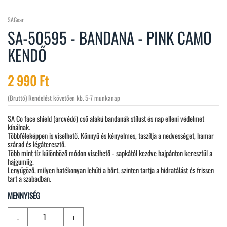
SAGear
SA-50595 - BANDANA - PINK CAMO
KENDŐ
2 990 Ft
(Bruttó)
Rendelést követően kb. 5-7 munkanap
SA Co face shield (arcvédő) cső alakú bandanák stílust és nap elleni védelmet
kínálnak.
Többféleképpen is viselhető. Könnyű és kényelmes, taszítja a nedvességet, hamar
szárad és légáteresztő.
Több mint tíz különböző módon viselhető - sapkától kezdve hajpánton keresztül a
hajgumiig.
Lenyűgöző, milyen hatékonyan lehűti a bőrt, szinten tartja a hidratálást és frissen
tart a szabadban.
MENNYISÉG