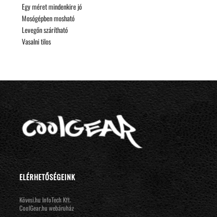
Egy méret mindenkire jó
Mosógépben mosható
Levegőn szárítható
Vasalni tilos
ELÉRHETŐSÉGEINK
Kövesi.hu InfoTech Kft.
CoolGear.hu webáruház