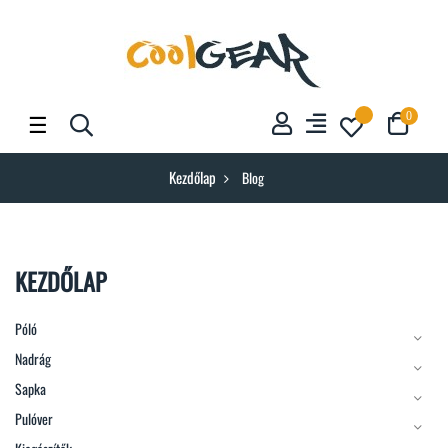
Toggle
☰
0
navigation
Kezdőlap
Blog
KEZDŐLAP
Póló
Nadrág
Sapka
Pulóver