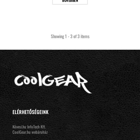
BŐVEBBEN
Showing 1 - 3 of 3 items
ELÉRHETŐSÉGEINK
Kövesi.hu InfoTech Kft.
CoolGear.hu webáruház